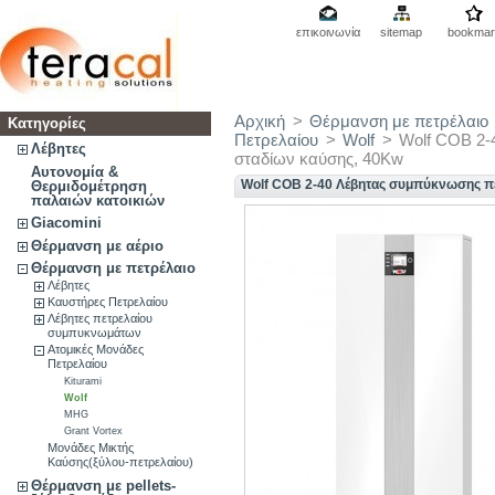
επικοινωνία
sitemap
bookmar
Αρχική
>
Θέρμανση με πετρέλαιο
Κατηγορίες
Πετρελαίου
>
Wolf
>
Wolf COB 2-
Λέβητες
σταδίων καύσης, 40Kw
Αυτονομία &
Wolf COB 2-40 Λέβητας συμπύκνωσης πε
Θερμιδομέτρηση
παλαιών κατοικιών
Giacomini
Θέρμανση με αέριο
Θέρμανση με πετρέλαιο
Λέβητες
Καυστήρες Πετρελαίου
Λέβητες πετρελαίου
συμπυκνωμάτων
Ατομικές Μονάδες
Πετρελαίου
Kiturami
Wolf
MHG
Grant Vortex
Μονάδες Μικτής
Καύσης(ξύλου-πετρελαίου)
Θέρμανση με pellets-