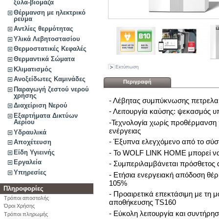
ξύλα-βιομάζα
Θέρμανση με ηλεκτρικό
ρεύμα
Αντλίες θερμότητας
Υλικά Λεβητοστασίου
Θερμοστατικές Κεφαλές
Θερμαντικά Σώματα
Εκτύπωση
Κλιματισμός
Ανοξείδωτες Καμινάδες
Περιγραφή
Παραγωγή ζεστού νερού
χρήσης
- Λέβητας συμπύκνωσης πετρελαί
Διαχείριση Νερού
- Λειτουργία καύσης: ψεκασμός υ
Εξαρτήματα Δικτύων
-Τεχνολογία χωρίς προθέρμανση 
Αερίου
ενέργειας
Υδραυλικά
- Έξυπνα ελεγχόμενο από το σύ
Αποχέτευση
- Το WOLF LINK HOME μπορεί ν
Είδη Υγιεινής
Εργαλεία
- Συμπεριλαμβάνεται πρόσθετος 
Υπηρεσίες
- Ετήσια ενεργειακή απόδοση θ
105%
Πληροφορίες
- Προαιρετικά επεκτάσιμη με τη 
Τρόποι αποστολής
αποθήκευσης TS160
Όροι Χρήσης
- Εύκολη λειτουργία και συντήρ
Τρόποι πληρωμής