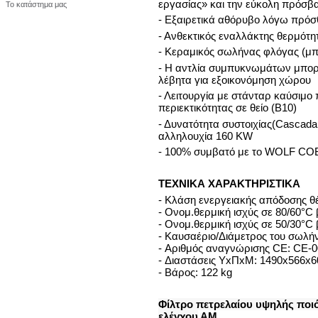
εργασίας» και την εύκολη πρόσ
Το κατάστημα μας
- Εξαιρετικά αθόρυβο λόγω πρό
- Ανθεκτικός εναλλάκτης θερμότη
- Κεραμικός σωλήνας φλόγας (μ
- Η αντλία συμπυκνωμάτων μπορ
λέβητα για εξοικονόμηση χώρου
- Λειτουργία με στάνταρ καύσιμο
περιεκτικότητας σε θείο (B10)
- Δυνατότητα συστοιχίας(Cascada
αλληλουχία 160 KW
- 100% συμβατό με το WOLF CO
ΤΕΧΝΙΚΑ ΧΑΡΑΚΤΗΡΙΣΤΙΚΑ
- Κλάση ενεργειακής απόδοσης θ
- Ονομ.θερμική ισχύς σε 80/60°C 
- Ονομ.θερμική ισχύς σε 50/30°C 
- Καυσαέριο/Διάμετρος του σωλή
- Αριθμός αναγνώρισης CE: CE-
- Διαστάσεις ΥxΠxΜ: 1490x566
- Βάρος: 122 kg
Φίλτρο πετρελαίου υψηλής ποιό
ελέγχου
ΑΜ