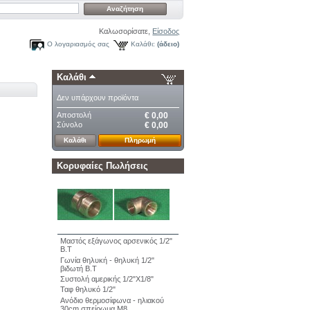
Καλωσορίσατε,
Είσοδος
Ο λογαριασμός σας
Καλάθι:
(άδειο)
Καλάθι
Δεν υπάρχουν προϊόντα
Αποστολή
€ 0,00
Σύνολο
€ 0,00
Καλάθι
Πληρωμή
Κορυφαίες Πωλήσεις
Μαστός εξάγωνος αρσενικός 1/2"
Β.Τ
Γωνία θηλυκή - θηλυκή 1/2"
βιδωτή Β.Τ
Συστολή αμερικής 1/2"Χ1/8"
Ταφ θηλυκό 1/2"
Ανόδιο θερμοσίφωνα - ηλιακού
30cm σπείρωμα Μ8