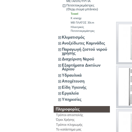
ΜΕΤΑΛΛΟΥΡΓΙΑ
Πετσετοκρεμάστρες
(Θερμ.σώμα μπάνιου)
Towel
K energy
ΜΒ ΠΛΑΤΟΣ 30cm
Ηλεκτρικές
Πετσετοκρεμάστρες
Κλιματισμός
Ανοξείδωτες Καμινάδες
Παραγωγή ζεστού νερού
χρήσης
Διαχείριση Νερού
Εξαρτήματα Δικτύων
Αερίου
Υδραυλικά
Αποχέτευση
Είδη Υγιεινής
Εργαλεία
Υπηρεσίες
Πληροφορίες
Τρόποι αποστολής
Όροι Χρήσης
Τρόποι πληρωμής
Το κατάστημα μας