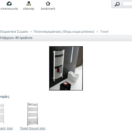
επικοινωνία
sitemap
bookmark
Θερμαντικά Σώματα
>
Πετσετοκρεμάστρες (Θερμ.σώμα μπάνιου)
>
Towel
Υπάρχουν 48 προϊόντα.
ορίες
κές ίσιες
Towel Χρωμέ ίσιες