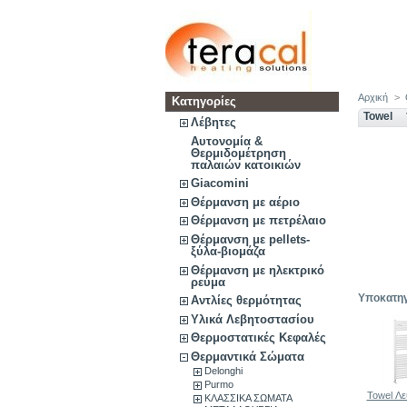
Αρχική
>
Κατηγορίες
Towel
Λέβητες
Αυτονομία &
Θερμιδομέτρηση
παλαιών κατοικιών
Giacomini
Θέρμανση με αέριο
Θέρμανση με πετρέλαιο
Θέρμανση με pellets-
ξύλα-βιομάζα
Θέρμανση με ηλεκτρικό
ρεύμα
Υποκατηγ
Αντλίες θερμότητας
Υλικά Λεβητοστασίου
Θερμοστατικές Κεφαλές
Θερμαντικά Σώματα
Delonghi
Purmo
Towel Λευ
ΚΛΑΣΣΙΚΑ ΣΩΜΑΤΑ