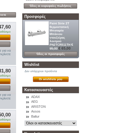
Όλες οι κορυφαίες πωλήσεις
Προσφορές
Paini Sirie 2T
47,60
θερμοστατική
Μπαταρία
ιαθέσιμο
Μπάνιου
ντουζιέρας
λουτρού
€
PN2TCR511TH
€ 65,00
95,00
ε για να
Όλες οι προσφορές
κρίνετε
Wishlist
81,80
Δεν υπάρχουν προϊόντα
ιαθέσιμο
Οι wishlists μου
Κατασκευαστές
ε για να
ADAX
κρίνετε
AEG
ARISTON
Assos
50,00
Baltur
ιαθέσιμο