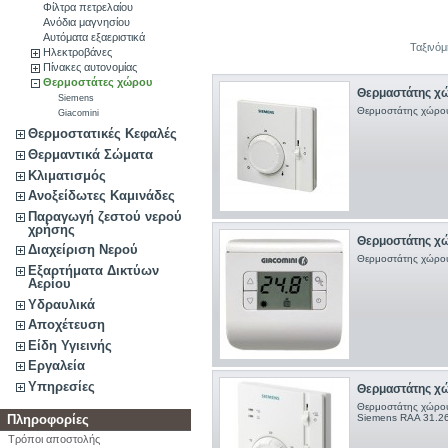
Φίλτρα πετρελαίου
Ανόδια μαγνησίου
Αυτόματα εξαεριστικά
Ταξινό
Ηλεκτροβάνες
Πίνακες αυτονομίας
Θερμοστάτες χώρου
Θερμαστάτης χ
Siemens
Θερμοστάτης χώρου
Giacomini
Θερμοστατικές Κεφαλές
Θερμαντικά Σώματα
Κλιματισμός
Ανοξείδωτες Καμινάδες
Παραγωγή ζεστού νερού
χρήσης
Θερμοστάτης χώ
Διαχείριση Νερού
Θερμοστάτης χώρου
Εξαρτήματα Δικτύων
Αερίου
Υδραυλικά
Αποχέτευση
Είδη Υγιεινής
Εργαλεία
Υπηρεσίες
Θερμαστάτης χ
Θερμοστάτης χώρου
Πληροφορίες
Siemens RAA 31.26
Τρόποι αποστολής