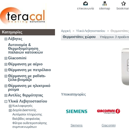
επικοινωνία
sitemap
bookmar
Αρχική
>
Υλικά Λεβητοστασίου
>
Θερμοστάτε
Κατηγορίες
Θερμοστάτες χώρου
Υπάρχουν 3 προϊόντ
Λέβητες
Αυτονομία &
Θερμιδομέτρηση
παλαιών κατοικιών
Giacomini
Θέρμανση με αέριο
Θέρμανση με πετρέλαιο
Θέρμανση με pellets-
ξύλα-βιομάζα
Θέρμανση με ηλεκτρικό
ρεύμα
Υποκατηγορίες
Αντλίες θερμότητας
Υλικά Λεβητοστασίου
Κυκλοφορητές
Δοχεία Διαστολής
Αυτόματοι πληρώσης
Βαλβίδες ασφαλείας
Φίλτρα ουδετεροποίησης
Siemens
Giacomini
συμπυκνωμάτων