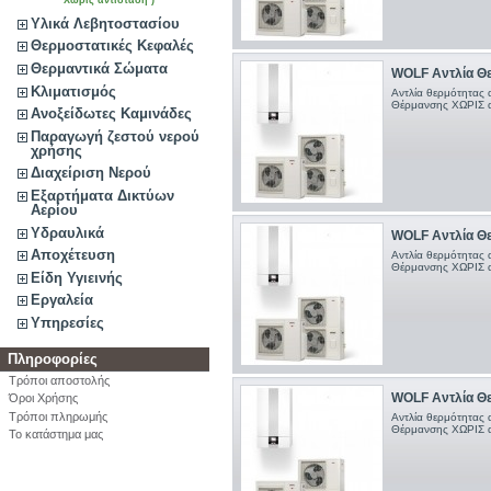
Χωρίς αντίσταση )
Υλικά Λεβητοστασίου
Θερμοστατικές Κεφαλές
Θερμαντικά Σώματα
WOLF Αντλία Θε
Κλιματισμός
Αντλία θερμότητας 
Θέρμανσης ΧΩΡΙΣ α
Ανοξείδωτες Καμινάδες
Παραγωγή ζεστού νερού
χρήσης
Διαχείριση Νερού
Εξαρτήματα Δικτύων
Αερίου
Υδραυλικά
WOLF Αντλία Θε
Αποχέτευση
Αντλία θερμότητας 
Θέρμανσης ΧΩΡΙΣ α
Είδη Υγιεινής
Εργαλεία
Υπηρεσίες
Πληροφορίες
Τρόποι αποστολής
WOLF Αντλία Θε
Όροι Χρήσης
Τρόποι πληρωμής
Αντλία θερμότητας 
Θέρμανσης ΧΩΡΙΣ α
Το κατάστημα μας