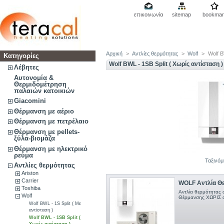
επικοινωνία
sitemap
bookmar
Αρχική
>
Αντλίες θερμότητας
>
Wolf
>
Wolf B
Κατηγορίες
Wolf BWL - 1SB Split ( Χωρίς αντίσταση )
Λέβητες
Αυτονομία &
Θερμιδομέτρηση
παλαιών κατοικιών
Giacomini
Θέρμανση με αέριο
Θέρμανση με πετρέλαιο
Θέρμανση με pellets-
ξύλα-βιομάζα
Θέρμανση με ηλεκτρικό
ρεύμα
Ταξινό
Αντλίες θερμότητας
Ariston
Carrier
WOLF Αντλία Θε
Toshiba
Αντλία θερμότητας 
Wolf
Θέρμανσης ΧΩΡΙΣ α
Wolf BWL - 1S Split ( Με
αντίσταση )
Wolf BWL - 1SB Split (